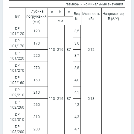
Размеры и номинальные значения
Глубина
a
b
c
Вес,
Мощность,
Напряжение,
Част
Тип
погружения
Кг
кВт
В (∆/Y)
Г
мм
(мм)
DP
120
3,5
101/120
DP
170
3,6
101/170
113
216
87
0,12
DP
220
3,7
101/220
DP
270
3,8
101/270
DP
160
4,0
102/160
DP
210
4,1
102/210
113
216
87
0,18
DP
260
4,2
102/260
DP
310
4,3
102/310
DP
200
4,7
103/200