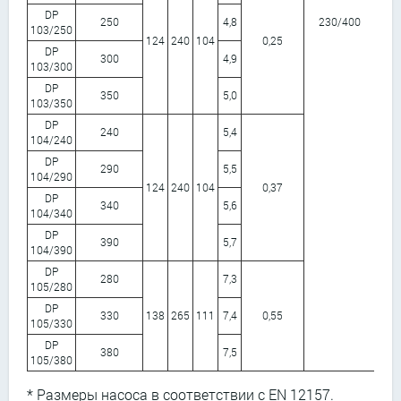
DP
250
4,8
230/400
5
103/250
124
240
104
0,25
DP
300
4,9
103/300
DP
350
5,0
103/350
DP
240
5,4
104/240
DP
290
5,5
104/290
124
240
104
0,37
DP
340
5,6
104/340
DP
390
5,7
104/390
DP
280
7,3
105/280
DP
330
138
265
111
7,4
0,55
105/330
DP
380
7,5
105/380
* Размеры насоса в соответствии с EN 12157.